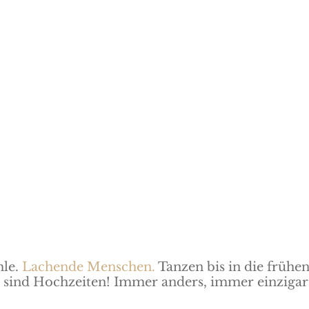
le.
Lachende
Menschen
.
Tanzen bis in die früh
s
sind
Hochzeiten! I
mmer anders, immer einzigart